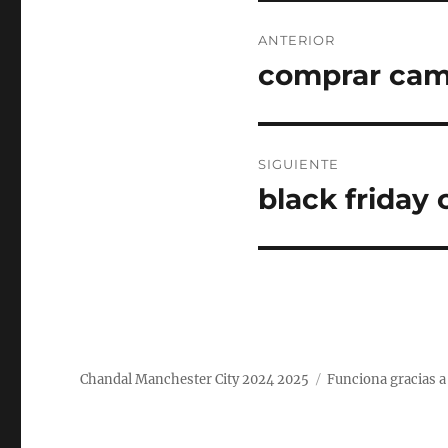
Navegación
ANTERIOR
de
comprar cami
Entrada
anterior:
entradas
SIGUIENTE
black friday 
Entrada
siguiente:
Chandal Manchester City 2024 2025
Funciona gracias 