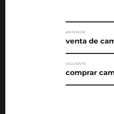
Navegación
ANTERIOR
de
venta de cam
Entrada
anterior:
entradas
SIGUIENTE
comprar cam
Entrada
siguiente: