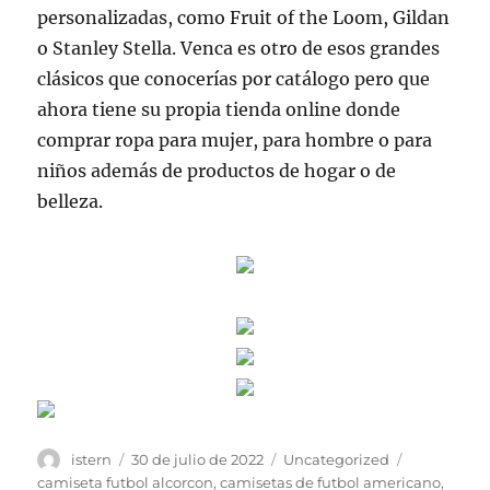
personalizadas, como Fruit of the Loom, Gildan
o Stanley Stella. Venca es otro de esos grandes
clásicos que conocerías por catálogo pero que
ahora tiene su propia tienda online donde
comprar ropa para mujer, para hombre o para
niños además de productos de hogar o de
belleza.
Autor
Publicado
Categorías
Etiquetas
istern
30 de julio de 2022
Uncategorized
el
camiseta futbol alcorcon
,
camisetas de futbol americano
,