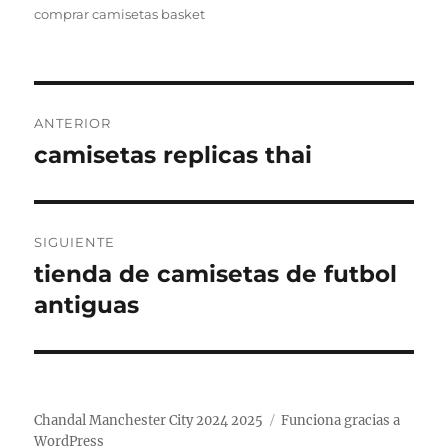
comprar camisetas basket
Navegación
ANTERIOR
de
camisetas replicas thai
Entrada
anterior:
entradas
SIGUIENTE
tienda de camisetas de futbol
Entrada
siguiente:
antiguas
Chandal Manchester City 2024 2025
Funciona gracias a
WordPress