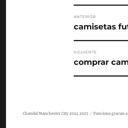
Navegación
ANTERIOR
de
camisetas fu
Entrada
anterior:
entradas
SIGUIENTE
comprar cami
Entrada
siguiente:
Chandal Manchester City 2024 2025
Funciona gracias 