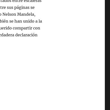
entados entre escaleras
ntre sus páginas se
o Nelson Mandela,
ién se han unido a la
querido compartir con
erdadera declaración