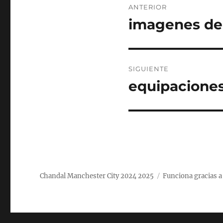
ANTERIOR
de
imagenes de 
Entrada
anterior:
entradas
SIGUIENTE
equipaciones
Entrada
siguiente:
Chandal Manchester City 2024 2025
Funciona gracias 