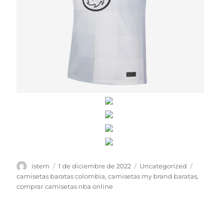
Autor
Publicado
Categorías
Etique
istern
1 de diciembre de 2022
Uncategorized
el
camisetas baratas colombia
,
camisetas my brand baratas
,
comprar camisetas nba online