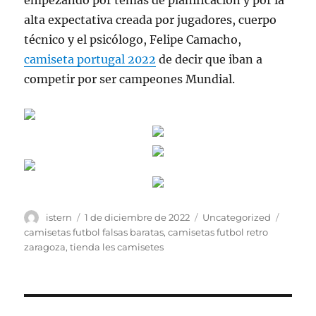
empezando por temas de planificación y por la
alta expectativa creada por jugadores, cuerpo
técnico y el psicólogo, Felipe Camacho,
camiseta portugal 2022
de decir que iban a
competir por ser campeones Mundial.
Autor
Publicado
Categorías
Etique
istern
1 de diciembre de 2022
Uncategorized
el
camisetas futbol falsas baratas
,
camisetas futbol retro
zaragoza
,
tienda les camisetes
Navegación