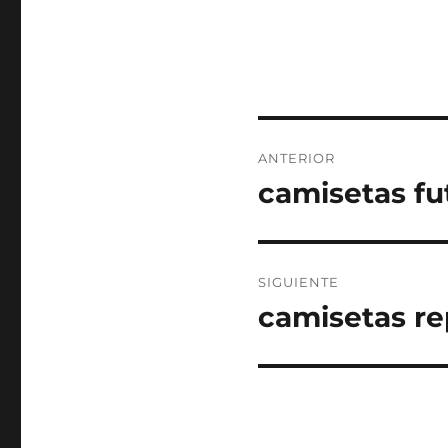
Navegación
ANTERIOR
de
camisetas fu
Entrada
anterior:
entradas
SIGUIENTE
camisetas re
Entrada
siguiente: