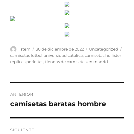
Autor
Publicado
Categorías
Etiqu
istern
30 de diciembre de 2022
Uncategorized
el
camisetas futbol universidad catolica
,
camisetas hollister
replicas perfeitas
,
tiendas de camisetas en madrid
Navegación
ANTERIOR
de
camisetas baratas hombre
Entrada
anterior:
entradas
SIGUIENTE