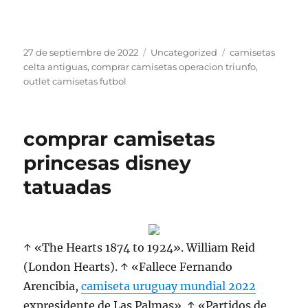
Publicado
Categorías
Etiquetas
27 de septiembre de 2022
Uncategorized
camisetas
el
celta antiguas
,
comprar camisetas operacion triunfo
,
outlet camisetas futbol
comprar camisetas
princesas disney
tatuadas
↑ «The Hearts 1874 to 1924». William Reid
(London Hearts). ↑ «Fallece Fernando
Arencibia,
camiseta uruguay mundial 2022
expresidente de Las Palmas». ↑ «Partidos de