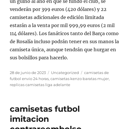
un guiño al año en que se fundó el club, se
venderán por 399 euros (420 dólares) y 22
camisetas adicionales de edición limitada
estarán a la venta por mil 999,99 euros (2 mil
114 dólares). Los fanáticos tanto del Barça como
de Rosalía incluso podrán tener en sus manos la
camiseta única, aunque tendrán que hurgar en
sus bolsillos para hacerlo.
Publicado
Categorías
Etiquetas
28 de junio de 2023
Uncategorized
camisetas de
el
futbol envio 24 horas
,
camisetas kenzo baratas mujer
,
replicas camisetas liga adelante
camisetas futbol
imitacion