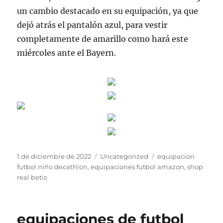
un cambio destacado en su equipación, ya que
dejó atrás el pantalón azul, para vestir
completamente de amarillo como hará este
miércoles ante el Bayern.
Publicado
Categorías
Etiquetas
1 de diciembre de 2022
Uncategorized
equipacion
el
futbol niño decathlon
,
equipaciones futbol amazon
,
shop
real betis
equipaciones de futbol