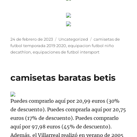
Publicado
Categorías
Etiquetas
24 de febrero de 2023
Uncategorized
camisetas de
el
futbol temporada 2019 2020
,
equipacion futbol niño
decathlon
,
equipaciones de futbol intersport
camisetas baratas betis
Puedes comprarlo aquí por 20,99 euros (30%
de descuento). Puedes comprarla aquí por 20,75
euros (17% de descuento). Puedes comprarlo
aquí por 97,98 euros (45% de descuento).
Además, el Villarreal realizó en verano de 2005