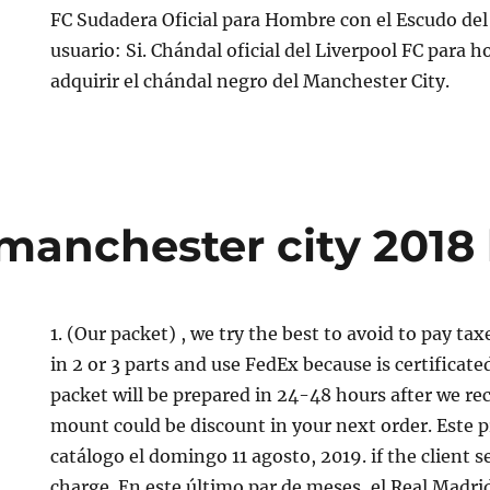
FC Sudadera Oficial para Hombre con el Escudo del
usuario: Si. Chándal oficial del Liverpool FC para 
adquirir el chándal negro del Manchester City.
manchester city 2018 
1. (Our packet) , we try the best to avoid to pay ta
in 2 or 3 parts and use FedEx because is certificate
packet will be prepared in 24-48 hours after we re
mount could be discount in your next order. Este p
catálogo el domingo 11 agosto, 2019. if the client s
charge. En este último par de meses, el Real Madri