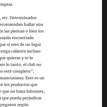
omprar.
s, etc. Determinados
 recomiendan hallar una
s las piernas o bien los
hayáis encontrado
que si eres de un lugar
tenga caliente incluso
que quieras y te lo
or lo tanto, el club no
so esté completo”,
 mancuniana. Este es un
e los productos que
 que no haya informes,
a que pueda perjudicar
agregaron según