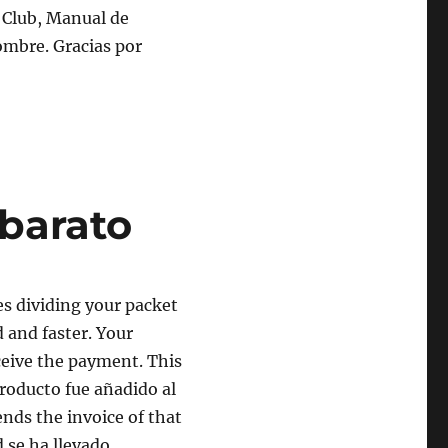
 Club, Manual de
hombre. Gracias por
barato
xes dividing your packet
d and faster. Your
ceive the payment. This
roducto fue añadido al
ends the invoice of that
d se ha llevado