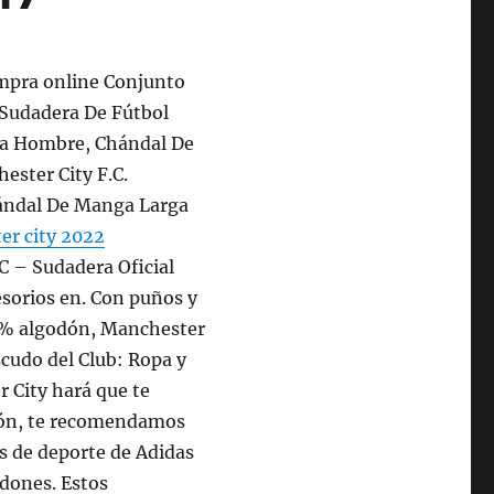
mpra online Conjunto
Sudadera De Fútbol
a Hombre, Chándal De
ester City F.C.
ándal De Manga Larga
er city 2022
C – Sudadera Oficial
esorios en. Con puños y
35 % algodón, Manchester
scudo del Club: Ropa y
 City hará que te
ción, te recomendamos
s de deporte de Adidas
rdones. Estos